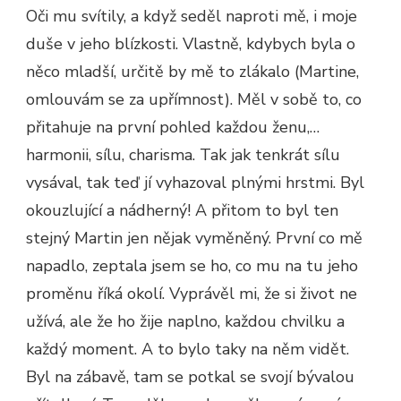
Oči mu svítily, a když seděl naproti mě, i moje
duše v jeho blízkosti. Vlastně, kdybych byla o
něco mladší, určitě by mě to zlákalo (Martine,
omlouvám se za upřímnost). Měl v sobě to, co
přitahuje na první pohled každou ženu,…
harmonii, sílu, charisma. Tak jak tenkrát sílu
vysával, tak teď jí vyhazoval plnými hrstmi. Byl
okouzlující a nádherný! A přitom to byl ten
stejný Martin jen nějak vyměněný. První co mě
napadlo, zeptala jsem se ho, co mu na tu jeho
proměnu říká okolí. Vyprávěl mi, že si život ne
užívá, ale že ho žije naplno, každou chvilku a
každý moment. A to bylo taky na něm vidět.
Byl na zábavě, tam se potkal se svojí bývalou