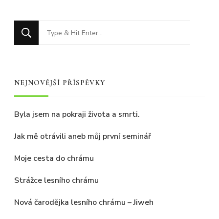
Hledáte
něco
?
NEJNOVĚJŠÍ PŘÍSPĚVKY
Byla jsem na pokraji života a smrti.
Jak mě otrávili aneb můj první seminář
Moje cesta do chrámu
Strážce lesního chrámu
Nová čarodějka lesního chrámu – Jiweh