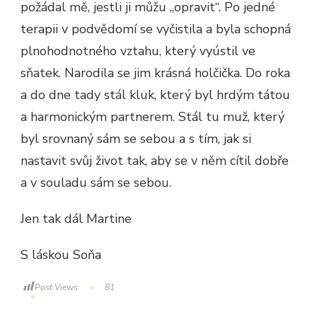
požádal mě, jestli ji můžu „opravit“. Po jedné
terapii v podvědomí se vyčistila a byla schopná
plnohodnotného vztahu, který vyústil ve
sňatek. Narodila se jim krásná holčička. Do roka
a do dne tady stál kluk, který byl hrdým tátou
a harmonickým partnerem. Stál tu muž, který
byl srovnaný sám se sebou a s tím, jak si
nastavit svůj život tak, aby se v něm cítil dobře
a v souladu sám se sebou.
Jen tak dál Martine
S láskou Soňa
Post Views:
81