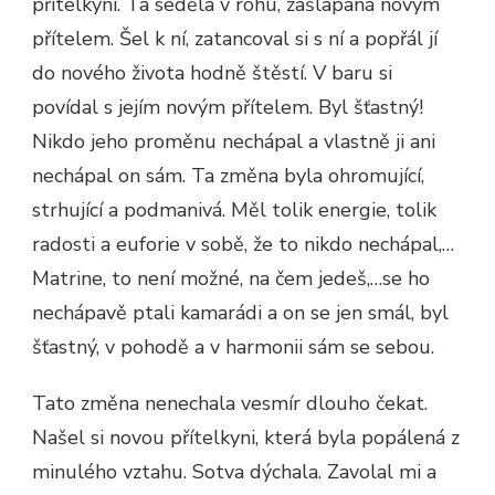
přítelkyní. Ta seděla v rohu, zašlapaná novým
přítelem. Šel k ní, zatancoval si s ní a popřál jí
do nového života hodně štěstí. V baru si
povídal s jejím novým přítelem. Byl šťastný!
Nikdo jeho proměnu nechápal a vlastně ji ani
nechápal on sám. Ta změna byla ohromující,
strhující a podmanivá. Měl tolik energie, tolik
radosti a euforie v sobě, že to nikdo nechápal,…
Matrine, to není možné, na čem jedeš,…se ho
nechápavě ptali kamarádi a on se jen smál, byl
šťastný, v pohodě a v harmonii sám se sebou.
Tato změna nenechala vesmír dlouho čekat.
Našel si novou přítelkyni, která byla popálená z
minulého vztahu. Sotva dýchala. Zavolal mi a