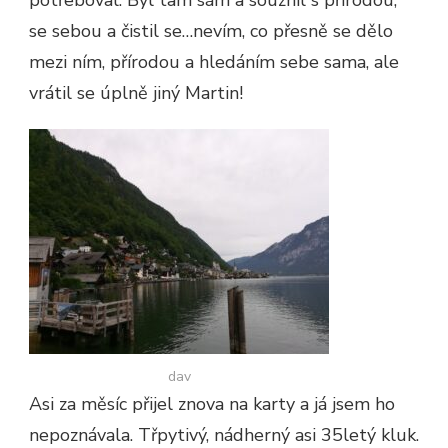
potřeboval. Byl tam sám a souznil s přírodou,
se sebou a čistil se…nevím, co přesně se dělo
mezi ním, přírodou a hledáním sebe sama, ale
vrátil se úplně jiný Martin!
dav
Asi za měsíc přijel znova na karty a já jsem ho
nepoznávala. Třpytivý, nádherný asi 35letý kluk.