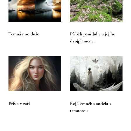
Temná noc duše
Příběh paní Julie a jejího
dvojplamene.
Přišla v září
Boj Temného anděla s
temnotou