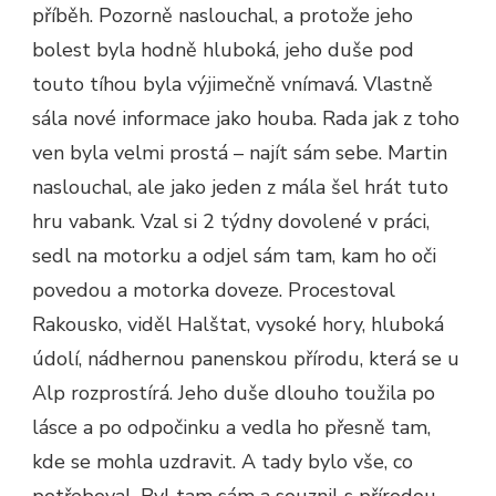
příběh. Pozorně naslouchal, a protože jeho
bolest byla hodně hluboká, jeho duše pod
touto tíhou byla výjimečně vnímavá. Vlastně
sála nové informace jako houba. Rada jak z toho
ven byla velmi prostá – najít sám sebe. Martin
naslouchal, ale jako jeden z mála šel hrát tuto
hru vabank. Vzal si 2 týdny dovolené v práci,
sedl na motorku a odjel sám tam, kam ho oči
povedou a motorka doveze. Procestoval
Rakousko, viděl Halštat, vysoké hory, hluboká
údolí, nádhernou panenskou přírodu, která se u
Alp rozprostírá. Jeho duše dlouho toužila po
lásce a po odpočinku a vedla ho přesně tam,
kde se mohla uzdravit. A tady bylo vše, co