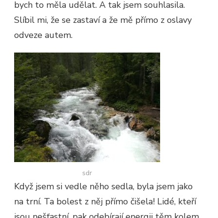
bych to měla udělat. A tak jsem souhlasila.
Slíbil mi, že se zastaví a že mě přímo z oslavy
odveze autem.
sdr
Když jsem si vedle něho sedla, byla jsem jako
na trní. Ta bolest z něj přímo čišela! Lidé, kteří
jsou nešťastní, pak odebírají energii těm kolem