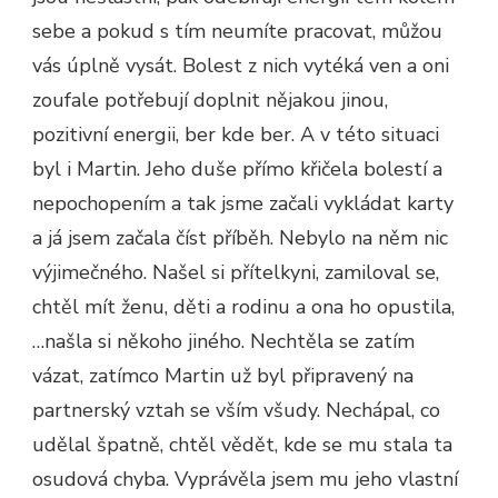
sebe a pokud s tím neumíte pracovat, můžou
vás úplně vysát. Bolest z nich vytéká ven a oni
zoufale potřebují doplnit nějakou jinou,
pozitivní energii, ber kde ber. A v této situaci
byl i Martin. Jeho duše přímo křičela bolestí a
nepochopením a tak jsme začali vykládat karty
a já jsem začala číst příběh. Nebylo na něm nic
výjimečného. Našel si přítelkyni, zamiloval se,
chtěl mít ženu, děti a rodinu a ona ho opustila,
…našla si někoho jiného. Nechtěla se zatím
vázat, zatímco Martin už byl připravený na
partnerský vztah se vším všudy. Nechápal, co
udělal špatně, chtěl vědět, kde se mu stala ta
osudová chyba. Vyprávěla jsem mu jeho vlastní